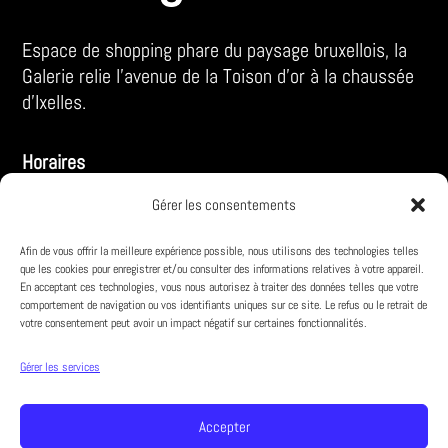
Espace de shopping phare du paysage bruxellois, la
Galerie relie l’avenue de la Toison d’or à la chaussée
d’Ixelles.
Horaires
LUN – SA :
Gérer les consentements
10:00 – 18:30
Afin de vous offrir la meilleure expérience possible, nous utilisons des technologies telles
VE :
10:00 – 19:00
que les cookies pour enregistrer et/ou consulter des informations relatives à votre appareil.
En acceptant ces technologies, vous nous autorisez à traiter des données telles que votre
comportement de navigation ou vos identifiants uniques sur ce site. Le refus ou le retrait de
votre consentement peut avoir un impact négatif sur certaines fonctionnalités.
Infos pratiques
À propos
Gérer les services
Parking
Accepter