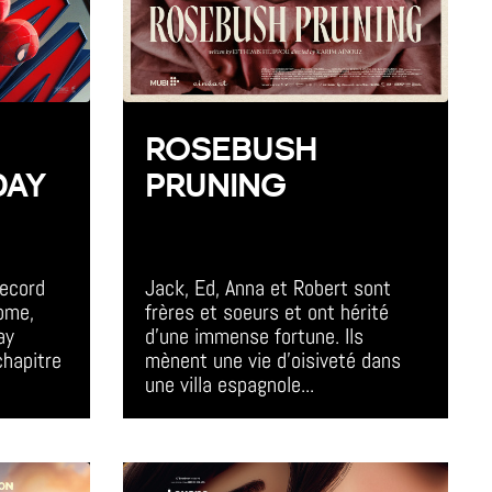
ROSEBUSH
DAY
PRUNING
All Day Event
ecord 
Jack, Ed, Anna et Robert sont 
ome, 
frères et soeurs et ont hérité 
ay 
d'une immense fortune. Ils 
hapitre 
mènent une vie d'oisiveté dans 
une villa espagnole...