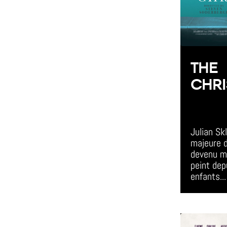
THE
CHR
All Day E
Julian Skl
majeure d
devenu mi
peint dep
enfants...