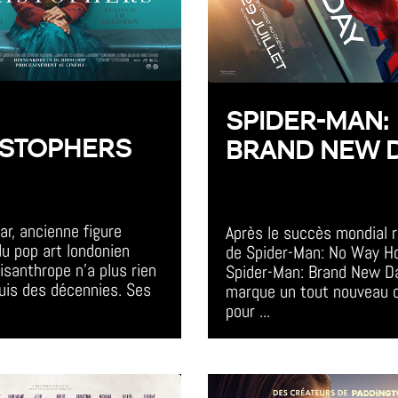
SPIDER-MAN:
ISTOPHERS
BRAND NEW 
vent
All Day Event
ar, ancienne figure 
Après le succès mondial r
u pop art londonien 
de Spider-Man: No Way H
santhrope n'a plus rien 
Spider-Man: Brand New D
uis des décennies. Ses 
marque un tout nouveau c
pour ...