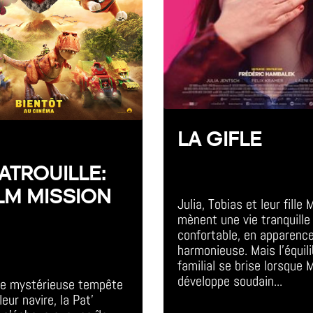
LA GIFLE
PATROUILLE:
All Day Event
ILM MISSION
Julia, Tobias et leur fille M
O
mènent une vie tranquille 
confortable, en apparence
harmonieuse. Mais l'équili
vent
familial se brise lorsque M
développe soudain...
ne mystérieuse tempête 
eur navire, la Pat' 