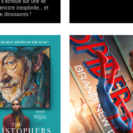
e s'échoue sur une île 
encore inexplorée... et 
e dinosaures ! 