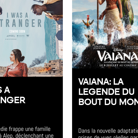
VAIANA: LA
S A
LEGENDE DU
ANGER
BOUT DU MO
vent
All Day Event
die frappe une famille 
Dans la nouvelle adaptati
à Alep, déclenchant une 
prises de vues réelles par