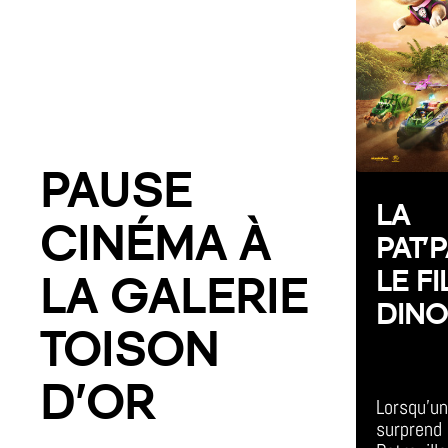
PAUSE
LA
CINÉMA À
PAT’
LE F
LA GALERIE
DIN
TOISON
All Day E
D’OR
Lorsqu'u
surprend l