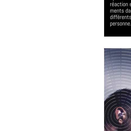
réaction 
ments da
différent
personne.