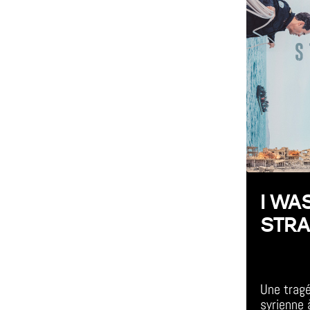
I WA
STR
All Day E
Une tragé
syrienne 