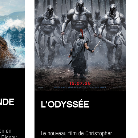
NDE
L’ODYSSÉE
All Day Event
on en 
Le nouveau film de Christopher 
 Disney 