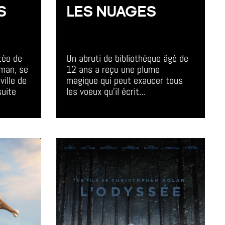
S
LES NUAGES
All Day Event
téo de 
Un abruti de bibliothèque âgé de 
rman, se 
12 ans a reçu une plume 
ille de 
magique qui peut exaucer tous 
suite 
les voeux qu'il écrit...