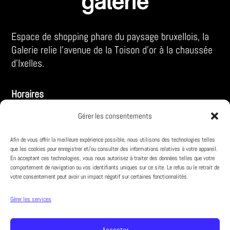
Espace de shopping phare du paysage bruxellois, la
Galerie relie l’avenue de la Toison d’or à la chaussée
d’Ixelles.
Horaires
LUN – SA :
Gérer les consentements
10:00 – 18:30
Afin de vous offrir la meilleure expérience possible, nous utilisons des technologies telles
VE :
10:00 – 19:00
que les cookies pour enregistrer et/ou consulter des informations relatives à votre appareil.
En acceptant ces technologies, vous nous autorisez à traiter des données telles que votre
comportement de navigation ou vos identifiants uniques sur ce site. Le refus ou le retrait de
votre consentement peut avoir un impact négatif sur certaines fonctionnalités.
Infos pratiques
À propos
Gérer les services
Parking
Accepter