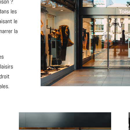
ison ?
dans les
isant le
marrer la
es
aisirs
droit
ales.