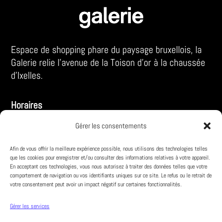
Espace de shopping phare du paysage bruxellois, la
Galerie relie l’avenue de la Toison d’or à la chaussée
d’Ixelles.
Horaires
LUN – SA :
Gérer les consentements
10:00 – 18:30
Afin de vous offrir la meilleure expérience possible, nous utilisons des technologies telles
VE :
10:00 – 19:00
que les cookies pour enregistrer et/ou consulter des informations relatives à votre appareil.
En acceptant ces technologies, vous nous autorisez à traiter des données telles que votre
comportement de navigation ou vos identifiants uniques sur ce site. Le refus ou le retrait de
votre consentement peut avoir un impact négatif sur certaines fonctionnalités.
Infos pratiques
À propos
Gérer les services
Parking