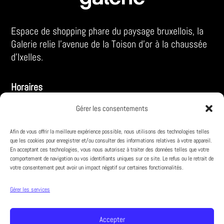
Espace de shopping phare du paysage bruxellois, la
Galerie relie l’avenue de la Toison d’or à la chaussée
d’Ixelles.
Horaires
LUN – SA :
Gérer les consentements
10:00 – 18:30
Afin de vous offrir la meilleure expérience possible, nous utilisons des technologies telles
VE :
10:00 – 19:00
que les cookies pour enregistrer et/ou consulter des informations relatives à votre appareil.
En acceptant ces technologies, vous nous autorisez à traiter des données telles que votre
comportement de navigation ou vos identifiants uniques sur ce site. Le refus ou le retrait de
votre consentement peut avoir un impact négatif sur certaines fonctionnalités.
Infos pratiques
À propos
Gérer les services
Parking
Accepter