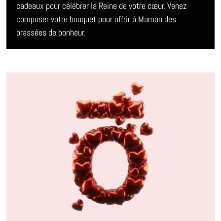
cadeaux pour célébrer la Reine de votre cœur. Venez
composer votre bouquet pour offrir à Maman des
brassées de bonheur.